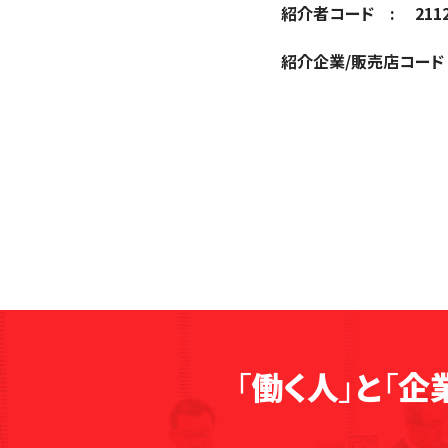
紹介者コード : 21129
紹介企業/販売店コード : 
「
働く人
」
と
「
企