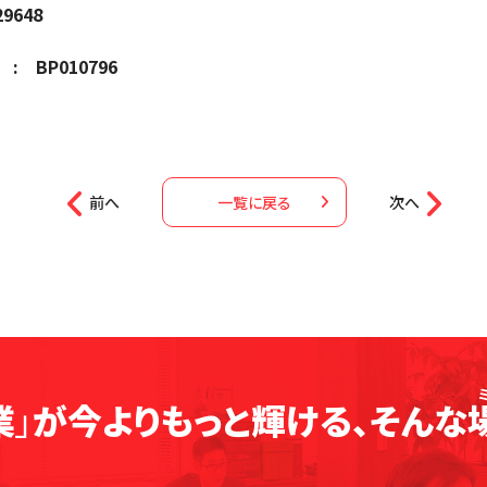
648
BP010796


投稿ナビゲーション
前へ
一覧に戻る
次へ

業
」
が
今よりもっと輝ける、
そんな