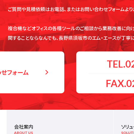
ご質問や見積依頼はお電話、またはお問い合わせフォームより
複合機などオフィスの各種ツールのご相談から業務改善に向け
関することならなんでも、長野県須坂市のエム・エースが丁寧に
TEL.0
わせ
フォーム

FAX.0
会社案内
ソリュ
ABOUT US
SOLUT